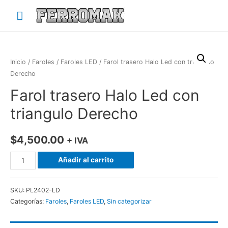
Menú
principal
Inicio
/
Faroles
/
Faroles LED
/ Farol trasero Halo Led con triangulo
Derecho
Farol trasero Halo Led con
triangulo Derecho
$
4,500.00
+ IVA
Farol
Añadir al carrito
trasero
Halo
SKU:
PL2402-LD
Led
Categorías:
Faroles
,
Faroles LED
,
Sin categorizar
con
triangulo