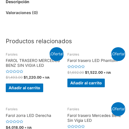
Descripción
Derecho
cantidad
Valoraciones (0)
Productos relacionados
¡Oferta!
¡Oferta!
Faroles
Faroles
FAROL TRASERO MERCEDES
Farol trasero LED Phantom
BENZ SIN VIGIA LED
Valorado
$
1,692.00
$
1,522.00
+ IVA
en
Valorado
$
1,493.00
$
1,220.00
+ IVA
0
en
de
Añadir al carrito
0
5
de
Añadir al carrito
5
¡Oferta!
Faroles
Faroles
Farol zorra LED Derecha
Farol trasero Mercedes Benz
Sin Vigia LED
Valorado
$
4,018.00
+ IVA